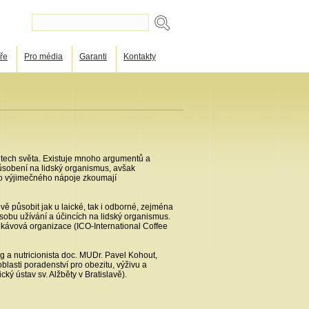
ře
Pro média
Garanti
Kontakty
outech světa. Existuje mnoho argumentů a
í působení na lidský organismus, avšak
oto výjimečného nápoje zkoumají
tově působit jak u laické, tak i odborné, zejména
působu užívání a účincích na lidský organismus.
 kávová organizace (ICO-International Coffee
og a nutricionista doc. MUDr. Pavel Kohout,
lasti poradenství pro obezitu, výživu a
ký ústav sv. Alžběty v Bratislavě).