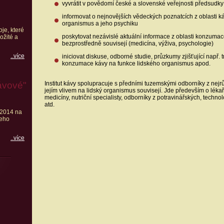
vyvrátit v povědomí české a slovenské veřejnosti předsudk
informovat o nejnovějších vědeckých poznatcích z oblasti ká
organismus a jeho psychiku
oje, které
poskytovat nezávislé aktuální informace z oblasti konzumac
ožité a
bezprostředně souvisejí (medicína, výživa, psychologie)
..více
iniciovat diskuse, odborné studie, průzkumy zjišťující např. 
konzumace kávy na funkce lidského organismus apod.
ávové"
Institut kávy spolupracuje s předními tuzemskými odborníky z nejr
jejím vlivem na lidský organismus souvisejí. Jde především o léka
medicíny, nutriční specialisty, odborníky z potravinářských, techno
atd.
 2014 na
jeho
..více