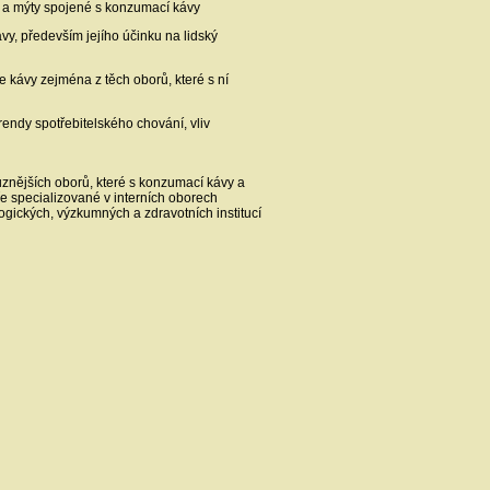
y a mýty spojené s konzumací kávy
vy, především jejího účinku na lidský
e kávy zejména z těch oborů, které s ní
trendy spotřebitelského chování, vliv
ůznějších oborů, které s konzumací kávy a
ře specializované v interních oborech
logických, výzkumných a zdravotních institucí