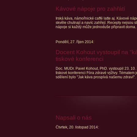
Kávové nápoje pro zahřátí
Irská káva, námořnické caffé latte aj. Kávové náp
skvěle chutnají a navíc zahřejí. Recepty nejsou sl
nápoje si každý může jednoduše připravit doma.
Pondělí, 27. říjen 2014:
Docent Kohout vystoupil na "k
tiskové konferenci
Doc. MUDr. Pavel Kohout, PhD. vystoupil 23. 10.
tiskové konferenci Fóra zdravé výživy. Tématem 
sdělení bylo "Jak káva prospívá našemu zdraví".
Napsali o nás
Čtvrtek, 20. listopad 2014: