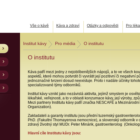
Vše o kávě
Káva a zdraví
Otázky a odpovědi
Pro léka
Institut kávy
Pro média
O institutu
O institutu
Káva patří mezi jedny z nejoblíbenějších nápojů, a to ve všech k
aspektů, které mohou potvrdit či vyvrátit její pozitivní či negativn
jednoznačné tvrzení dosud neexistuje. Proto i nadále účinky toh
specializované týmy odborníků.
Institut kávy vznikl jako nezávislá aktivita, jejímž smyslem je osvě
lékařské, veřejnosti, a to v oblasti konzumace kávy, její výroby, z
Mezi partnery Institutu kávy patří značka NESCAFÉ a Mezinárodní
Organization).
Zakladateli a garanty institutu jsou přední tuzemský gastroenterol
PhD. (Fakultní Thomayerova nemocnice), a slovenský odborník v ob
zdravý životný styl MUDr. Peter Minárik, gastroenterolog (Onkologic
Hlavní cíle Institutu kávy jsou: